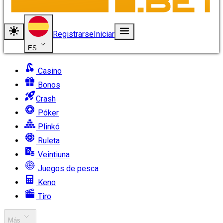
Registrarse
Iniciar
ES
Casino
Bonos
Crash
Póker
Plinkó
Ruleta
Veintiuna
Juegos de pesca
Keno
Tiro
Más