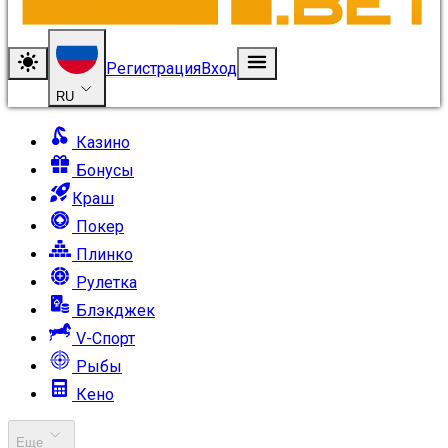
Регистрация
Вход
RU
Казино
Бонусы
Краш
Покер
Плинко
Рулетка
Блэкджек
V-Спорт
Рыбы
Кено
Еще