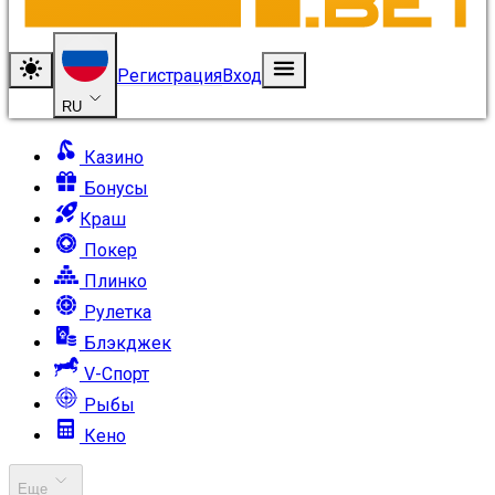
Регистрация
Вход
RU
Казино
Бонусы
Краш
Покер
Плинко
Рулетка
Блэкджек
V-Спорт
Рыбы
Кено
Еще