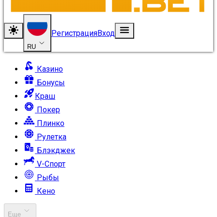
Регистрация
Вход
RU
Казино
Бонусы
Краш
Покер
Плинко
Рулетка
Блэкджек
V-Спорт
Рыбы
Кено
Еще