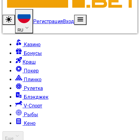
Регистрация
Вход
RU
Казино
Бонусы
Краш
Покер
Плинко
Рулетка
Блэкджек
V-Спорт
Рыбы
Кено
Еще